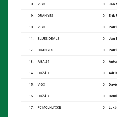
8.
VIGO
0
Jan
9.
ORAN YES
0
Erik
10.
VIGO
0
Patr
11.
BLUES DEVILS
0
Jan 
12.
ORAN YES
0
Patr
13.
AGA 24
0
Anto
14.
DRŽÁCI
0
Adri
15.
VIGO
0
Davi
16.
DRŽÁCI
0
Domi
17.
FC MÖLNLYCKE
0
Luká