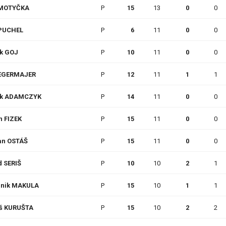
 MOTYČKA
P
15
13
0
0
 PUCHEL
P
6
11
0
0
ik GOJ
P
10
11
0
0
EGERMAJER
P
12
11
1
1
ik ADAMCZYK
P
14
11
0
0
n FIZEK
P
15
11
0
0
an OSTÁŠ
P
15
11
0
0
d SERIŠ
P
10
10
2
1
nik MAKULA
P
15
10
1
1
š KURUŠTA
P
15
10
2
2