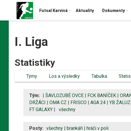
Futsal Karviná
Aktuality
Dokumenty
I. Liga
Statistiky
Týmy
Los a výsledky
Tabulka
Statis
Tým:
|
ŠAVLOZUBÉ OVCE
|
FCK BANÍČEK
|
ORAN
DRŽÁCI
|
OMA CZ
|
FRISCO
|
AGA 24
|
YB ŽALUZ
FT GALAXY
|
všechny
Posty:
všechny
|
brankáři
|
hráči v poli