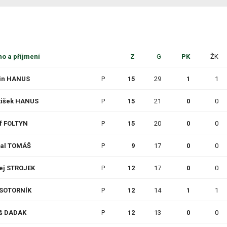
o a příjmení
Z
G
PK
ŽK
in HANUS
P
15
29
1
1
tišek HANUS
P
15
21
0
0
f FOLTYN
P
15
20
0
0
al TOMÁŠ
P
9
17
0
0
ej STROJEK
P
12
17
0
0
p SOTORNÍK
P
12
14
1
1
š DADAK
P
12
13
0
0