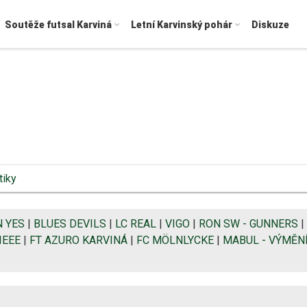
Soutěže futsal Karviná
Letní Karvinský pohár
Diskuze
tiky
 YES
|
BLUES DEVILS
|
LC REAL
|
VIGO
|
RON SW - GUNNERS
|
IEEE
|
FT AZURO KARVINÁ
|
FC MÖLNLYCKE
|
MABUL - VÝMĚN