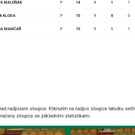
ek MALEŇÁK
P
14
9
1
1
ik KLODA
P
15
9
0
0
áš MANČAŘ
P
15
9
1
1
nad nadpisem sloupce. Kliknutím na nadpis sloupce tabulku setří
yznačeny sloupce se základními statistikami.