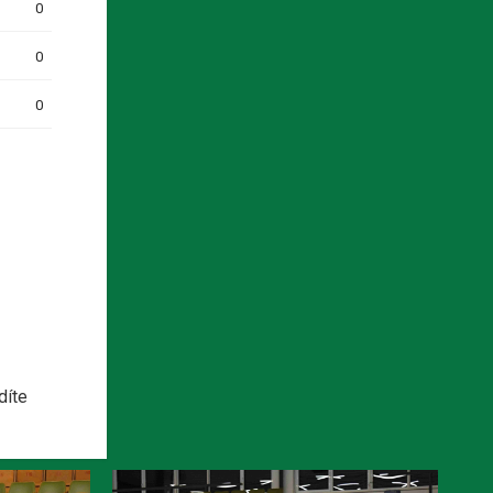
0
0
0
díte