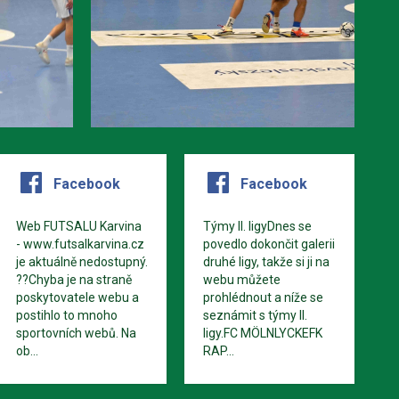
Facebook
Facebook
Web FUTSALU Karvina
Týmy II. ligyDnes se
- www.futsalkarvina.cz
povedlo dokončit galerii
je aktuálně nedostupný.
druhé ligy, takže si ji na
??Chyba je na straně
webu můžete
poskytovatele webu a
prohlédnout a níže se
postihlo to mnoho
seznámit s týmy II.
sportovních webů. Na
ligy.FC MÖLNLYCKEFK
ob...
RAP...