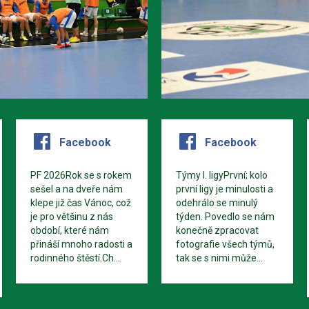
Facebook
Facebook
PF 2026Rok se s rokem
Týmy I. ligyPrvní; kolo
sešel a na dveře nám
první ligy je minulosti a
klepe již čas Vánoc, což
odehrálo se minulý
je pro většinu z nás
týden. Povedlo se nám
období, které nám
konečně zpracovat
přináší mnoho radosti a
fotografie všech týmů,
rodinného štěstí.Ch...
tak se s nimi může...