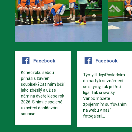
Facebook
Facebook
Konec roku sebou
Týmy III. ligyPosledním
přináší uzavření
do party k seznámení
soupisek?Čas nám běží
se s týmy, tak je třetí
jako zběsilý a už se
liga. Tak si svátky
nám na dveře klepe rok
Vánoc můžete
2026. S ním je spojené
zpříjemním surfováním
uzavření doplňování
na webu v naší
soupise...
fotogalerii...