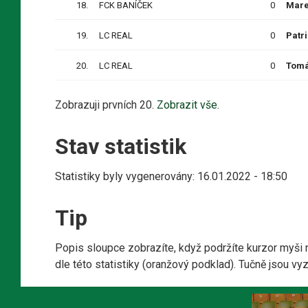
18.
FCK BANÍČEK
0
Mar
19.
LC REAL
0
Patr
20.
LC REAL
0
Tom
Zobrazuji prvních 20.
Zobrazit vše.
Stav statistik
Statistiky byly vygenerovány: 16.01.2022 - 18:50
Tip
Popis sloupce zobrazíte, když podržíte kurzor myši 
dle této statistiky (oranžový podklad). Tučně jsou v