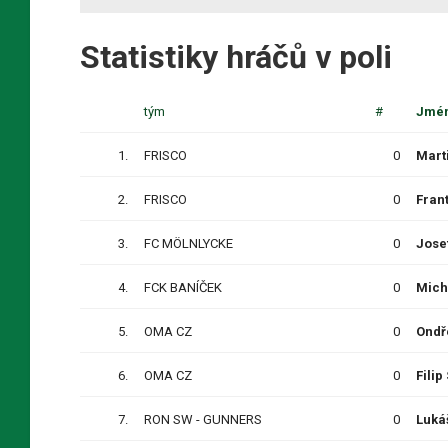
Statistiky hráčů v poli
tým
#
Jmén
1.
FRISCO
0
Mart
2.
FRISCO
0
Fran
3.
FC MÖLNLYCKE
0
Jose
4.
FCK BANÍČEK
0
Mich
5.
OMA CZ
0
Ondř
6.
OMA CZ
0
Fili
7.
RON SW - GUNNERS
0
Luká