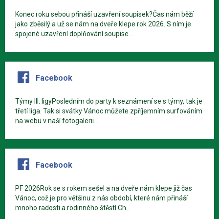
Konec roku sebou přináší uzavření soupisek?Čas nám běží
jako zběsilý a už se nám na dveře klepe rok 2026. S ním je
spojené uzavření doplňování soupise...
Facebook
Týmy III. ligyPosledním do party k seznámení se s týmy, tak je
třetí liga. Tak si svátky Vánoc můžete zpříjemním surfováním
na webu v naší fotogalerii...
Facebook
PF 2026Rok se s rokem sešel a na dveře nám klepe již čas
Vánoc, což je pro většinu z nás období, které nám přináší
mnoho radosti a rodinného štěstí.Ch...