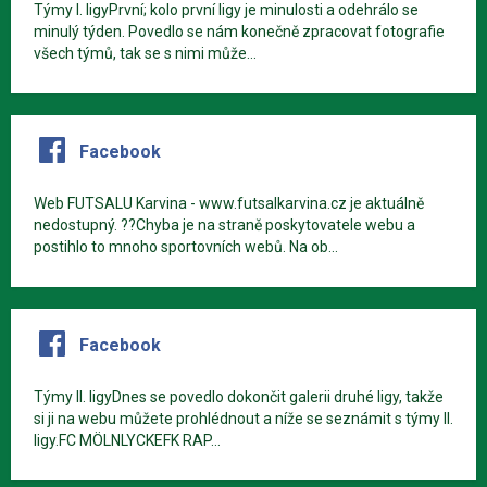
Týmy I. ligyPrvní; kolo první ligy je minulosti a odehrálo se
minulý týden. Povedlo se nám konečně zpracovat fotografie
všech týmů, tak se s nimi může...
Facebook
Web FUTSALU Karvina - www.futsalkarvina.cz je aktuálně
nedostupný. ??Chyba je na straně poskytovatele webu a
postihlo to mnoho sportovních webů. Na ob...
Facebook
Týmy II. ligyDnes se povedlo dokončit galerii druhé ligy, takže
si ji na webu můžete prohlédnout a níže se seznámit s týmy II.
ligy.FC MÖLNLYCKEFK RAP...