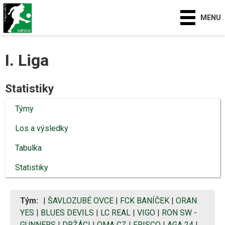
MENU
I. Liga
Statistiky
Týmy
Los a výsledky
Tabulka
Statistiky
Tým:
|
ŠAVLOZUBÉ OVCE
|
FCK BANÍČEK
|
ORAN
YES
|
BLUES DEVILS
|
LC REAL
|
VIGO
|
RON SW -
GUNNERS
|
DRŽÁCI
|
OMA CZ
|
FRISCO
|
AGA 24
|