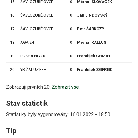
15.
ŠAVLOZUBÉ OVCE
0
Michal SLOVÁČEK
P
16.
ŠAVLOZUBÉ OVCE
0
Jan LINDOVSKÝ
P
17.
ŠAVLOZUBÉ OVCE
0
Petr ŠARKÖZY
P
18.
AGA 24
0
Michal KALLUS
P
19.
FC MÖLNLYCKE
0
František CHMIEL
P
20.
YB ŽALUZIEEE
0
František SEIFREID
P
Zobrazuji prvních 20.
Zobrazit vše.
Stav statistik
Statistiky byly vygenerovány: 16.01.2022 - 18:50
Tip