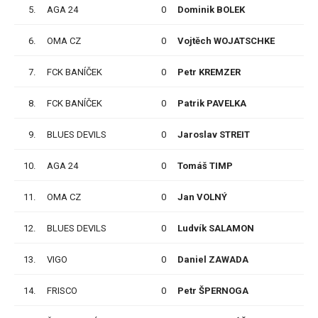
5.
AGA 24
0
Dominik BOLEK
P
6.
OMA CZ
0
Vojtěch WOJATSCHKE
P
7.
FCK BANÍČEK
0
Petr KREMZER
P
8.
FCK BANÍČEK
0
Patrik PAVELKA
P
9.
BLUES DEVILS
0
Jaroslav STREIT
P
10.
AGA 24
0
Tomáš TIMP
P
11.
OMA CZ
0
Jan VOLNÝ
P
12.
BLUES DEVILS
0
Ludvík SALAMON
P
13.
VIGO
0
Daniel ZAWADA
P
14.
FRISCO
0
Petr ŠPERNOGA
P