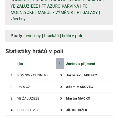
YB ŽALUZIEEE
|
FT AZURO KARVINÁ
|
FC
MÖLNLYCKE
|
MABUL - VÝMĚNÍK
|
FT GALAXY
|
všechny
Posty:
všechny
|
brankáři
|
hráči v poli
Statistiky hráčů v poli
tým
#
Jméno a příjmení
1.
RON SW - GUNNERS
0
Jaroslav JAKUBEC
P
2.
OMA CZ
0
Adam MAKOVEC
P
3.
YB ŽALUZIEEE
0
Martin MACKO
P
4.
BLUES DEVILS
0
Jiří KROUŽEK
P