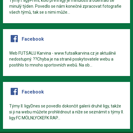
Týmy I. ligyPrvní; kolo první ligy je minulosti a odehrálo se
minulý týden. Povedlo se nám konečně zpracovat fotografie
všech týmů, tak se s nimi může...
Facebook
Web FUTSALU Karvina - www.futsalkarvina.cz je aktuálně
nedostupný. ??Chyba je na straně poskytovatele webu a
postihlo to mnoho sportovních webů. Na ob...
Facebook
Týmy II. ligyDnes se povedlo dokončit galerii druhé ligy, takže
si ji na webu můžete prohlédnout a níže se seznámit s týmy II.
ligy.FC MÖLNLYCKEFK RAP...