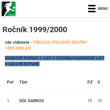
MENU
Ročník 1999/2000
zde stáhnete -
PŘEHLED VÝSLEDKŮ SEZÓNY
1999/2000.pdf
KONEČNÉ POŘADÍ 1. LIGY V. ROČNÍKU KARVINSKÉ LIGY
V SÁLOVÉ KOPANÉ
Poř.
Tým
PZ
V
R
1.
DŮL DARKOV
15
13
0