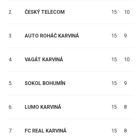
2.
ČESKÝ TELECOM
15
10
0
3.
AUTO ROHÁČ KARVINÁ
15
9
3
4.
VAGÁT KARVINÁ
15
10
0
5.
SOKOL BOHUMÍN
15
9
2
6.
LUMO KARVINÁ
15
8
2
7.
FC REAL KARVINÁ
15
8
2