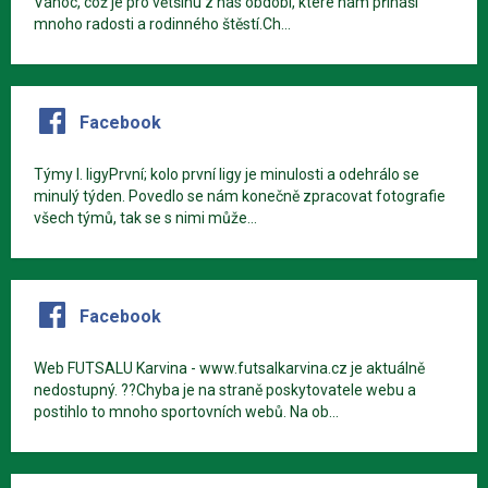
Vánoc, což je pro většinu z nás období, které nám přináší
mnoho radosti a rodinného štěstí.Ch...
Facebook
Týmy I. ligyPrvní; kolo první ligy je minulosti a odehrálo se
minulý týden. Povedlo se nám konečně zpracovat fotografie
všech týmů, tak se s nimi může...
Facebook
Web FUTSALU Karvina - www.futsalkarvina.cz je aktuálně
nedostupný. ??Chyba je na straně poskytovatele webu a
postihlo to mnoho sportovních webů. Na ob...