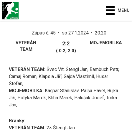
MENU
Zápas č. 45 • so 27.1.2024 • 20:20
VETERÁN
MOJEMOBILKA
2:2
TEAM
( 0:2, 2:0)
VETERÁN TEAM:
Švec Vít, Štengl Jan, Bambuch Petr,
Čamaj Roman, Klapsia Jiří, Gajda Vlastimil, Husar
Štefan,
MOJEMOBILKA:
Kašpar Stanislav, Palša Pavel, Bujka
Jiří, Potyka Marek, Kliha Marek, Palušák Josef, Trnka
Jan,
Branky:
VETERÁN TEAM:
2× Štengl Jan