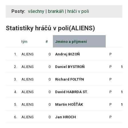
Posty:
všechny
|
brankáři
|
hráči v poli
Statistiky hráčů v poli(ALIENS)
tým
#
Jméno a příjmení
Z
1.
ALIENS
0
Andrej BIZOŇ
P
8
2.
ALIENS
0
Daniel BYSTROŇ
P
12
3.
ALIENS
0
Richard FOLTÝN
P
8
4.
ALIENS
0
David HABRDA ST.
P
12
5.
ALIENS
0
Martin HOŠŤÁK
P
10
6.
ALIENS
0
Jan HROCH
P
7