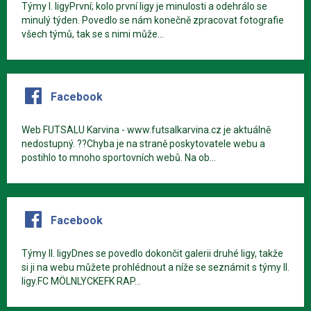
Týmy I. ligyPrvní; kolo první ligy je minulosti a odehrálo se
minulý týden. Povedlo se nám konečně zpracovat fotografie
všech týmů, tak se s nimi může...
Facebook
Web FUTSALU Karvina - www.futsalkarvina.cz je aktuálně
nedostupný. ??Chyba je na straně poskytovatele webu a
postihlo to mnoho sportovních webů. Na ob...
Facebook
Týmy II. ligyDnes se povedlo dokončit galerii druhé ligy, takže
si ji na webu můžete prohlédnout a níže se seznámit s týmy II.
ligy.FC MÖLNLYCKEFK RAP...