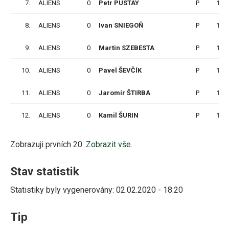
7.
ALIENS
0
Petr PUSTAY
P
12
8.
ALIENS
0
Ivan SNIEGOŇ
P
12
9.
ALIENS
0
Martin SZEBESTA
P
12
10.
ALIENS
0
Pavel ŠEVČÍK
P
12
11.
ALIENS
0
Jaromír ŠTIRBA
P
12
12.
ALIENS
0
Kamil ŠURIN
P
10
Zobrazuji prvních 20.
Zobrazit vše.
Stav statistik
Statistiky byly vygenerovány: 02.02.2020 - 18:20
Tip