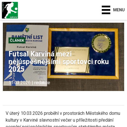
MENU
ČLÁNEK
Futsal Karviná mezi
nejúspěšnějšími sportovci roku
2025
11.03.2026 | redakce
V úterý 10.03.2026 proběhl v prostorách Městského domu
kultury v Karviné slavnostní večer u příležitosti předání
ocenění nejúspěšnějším sportovcům statutárního města