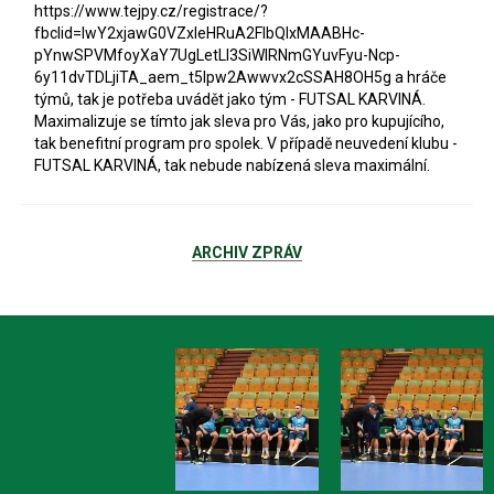
https://www.tejpy.cz/registrace/?
fbclid=IwY2xjawG0VZxleHRuA2FlbQIxMAABHc-
pYnwSPVMfoyXaY7UgLetLl3SiWIRNmGYuvFyu-Ncp-
6y11dvTDLjiTA_aem_t5Ipw2Awwvx2cSSAH8OH5g a hráče
týmů, tak je potřeba uvádět jako tým - FUTSAL KARVINÁ.
Maximalizuje se tímto jak sleva pro Vás, jako pro kupujícího,
tak benefitní program pro spolek. V případě neuvedení klubu -
FUTSAL KARVINÁ, tak nebude nabízená sleva maximální.
ARCHIV ZPRÁV