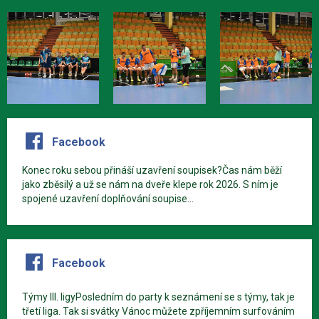
Facebook
Konec roku sebou přináší uzavření soupisek?Čas nám běží
jako zběsilý a už se nám na dveře klepe rok 2026. S ním je
spojené uzavření doplňování soupise...
Facebook
Týmy III. ligyPosledním do party k seznámení se s týmy, tak je
třetí liga. Tak si svátky Vánoc můžete zpříjemním surfováním