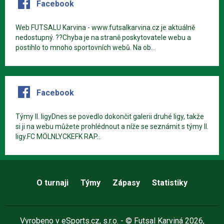
Facebook
Web FUTSALU Karvina - www.futsalkarvina.cz je aktuálně
nedostupný. ??Chyba je na straně poskytovatele webu a
postihlo to mnoho sportovních webů. Na ob...
Facebook
Týmy II. ligyDnes se povedlo dokončit galerii druhé ligy, takže
si ji na webu můžete prohlédnout a níže se seznámit s týmy II.
ligy.FC MÖLNLYCKEFK RAP...
O turnaji
Týmy
Zápasy
Statistiky
Vyrobeno v
eSports.cz
, s.r.o. - © Futsal Karviná 2026,