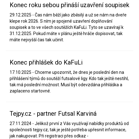
Konec roku sebou přináší uzavření soupisek
29.12.2025 - ​Čas nám běží jako zběsilý a už se nám na dveře
klepe rok 2026. S ním je spojené uzavření doplňování
soupisek a to ve všech soutěžích KaFuLi. Tyto se uzavírají k
31.12.2025. Pokud máte v plánu ještě hráče dopisovat, tak
máte nejvyšší čas tak učinit.
Konec přihlášek do KaFuLi
17.10.2025 - Chceme upozornit, že dnes je poslední den na
přihlášení týmů do soutěží futsalové ligy. Kdo tak ještě nestihl,
tak má poslední možnost. Musí být odevzdána přihláška a
zaplaceno startovné.
Tejpy.cz - partner Futsal Karviná
27.11.2024 - Jelikož první z Vás využívají nabídky produktů od
společnosti tejpy.cz, tak je ještě potřeba upřesnit informace,
jak nakupovat. Při registraci přes odkaz -