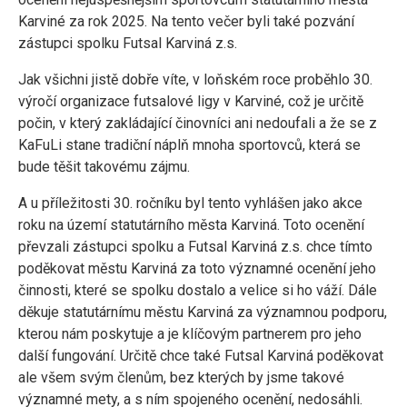
Karviné za rok 2025. Na tento večer byli také pozvání
zástupci spolku Futsal Karviná z.s.
Jak všichni jistě dobře víte, v loňském roce proběhlo 30.
výročí organizace futsalové ligy v Karviné, což je určitě
počin, v který zakládající činovníci ani nedoufali a že se z
KaFuLi stane tradiční náplň mnoha sportovců, která se
bude těšit takovému zájmu.
A u příležitosti 30. ročníku byl tento vyhlášen jako akce
roku na území statutárního města Karviná. Toto ocenění
převzali zástupci spolku a Futsal Karviná z.s. chce tímto
poděkovat městu Karviná za toto významné ocenění jeho
činnosti, které se spolku dostalo a velice si ho váží. Dále
děkuje statutárnímu městu Karviná za významnou podporu,
kterou nám poskytuje a je klíčovým partnerem pro jeho
další fungování. Určitě chce také Futsal Karviná poděkovat
ale všem svým členům, bez kterých by jsme takové
významné mety, a s ním spojeného ocenění, nedosáhli.