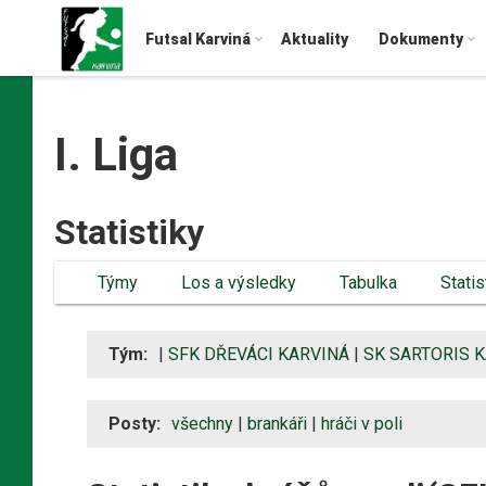
Futsal Karviná
Aktuality
Dokumenty
I. Liga
Statistiky
Týmy
Los a výsledky
Tabulka
Statis
Tým:
|
SFK DŘEVÁCI KARVINÁ
|
SK SARTORIS 
Posty:
všechny
|
brankáři
|
hráči v poli