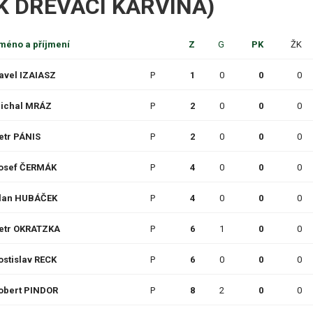
(SFK DŘEVÁCI KARVINÁ)
méno a příjmení
Z
G
PK
ŽK
avel IZAIASZ
P
1
0
0
0
ichal MRÁZ
P
2
0
0
0
etr PÁNIS
P
2
0
0
0
osef ČERMÁK
P
4
0
0
0
lan HUBÁČEK
P
4
0
0
0
etr OKRATZKA
P
6
1
0
0
ostislav RECK
P
6
0
0
0
obert PINDOR
P
8
2
0
0