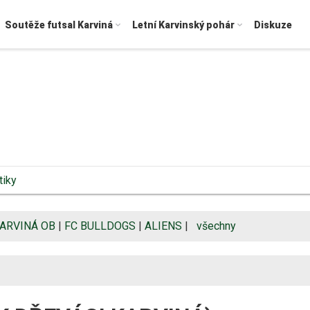
Soutěže futsal Karviná
Letní Karvinský pohár
Diskuze
tiky
KARVINÁ OB
|
FC BULLDOGS
|
ALIENS
|
všechny