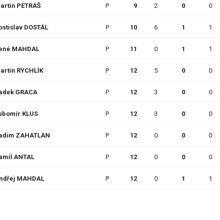
artin PETRÁŠ
P
9
2
0
0
ostislav DOSTÁL
P
10
6
1
1
ené MAHDAL
P
11
0
1
1
artin RYCHLÍK
P
12
5
0
0
adek GRACA
P
12
3
0
0
ubomír KLUS
P
12
3
0
0
adim ZAHATLAN
P
12
0
0
0
amil ANTAL
P
12
0
0
0
ndřej MAHDAL
P
12
0
1
1