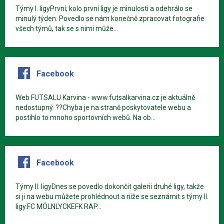
Týmy I. ligyPrvní; kolo první ligy je minulosti a odehrálo se
minulý týden. Povedlo se nám konečně zpracovat fotografie
všech týmů, tak se s nimi může...
Facebook
Web FUTSALU Karvina - www.futsalkarvina.cz je aktuálně
nedostupný. ??Chyba je na straně poskytovatele webu a
postihlo to mnoho sportovních webů. Na ob...
Facebook
Týmy II. ligyDnes se povedlo dokončit galerii druhé ligy, takže
si ji na webu můžete prohlédnout a níže se seznámit s týmy II.
ligy.FC MÖLNLYCKEFK RAP...