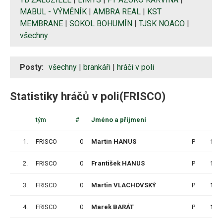
MABUL - VÝMĚNÍK
|
AMBRA REAL
|
KST
MEMBRANE
|
SOKOL BOHUMÍN
|
TJSK NOACO
|
všechny
Posty:
všechny
|
brankáři
|
hráči v poli
Statistiky hráčů v poli(FRISCO)
tým
#
Jméno a příjmení
Z
1.
FRISCO
0
Martin HANUS
P
15
2.
FRISCO
0
František HANUS
P
15
3.
FRISCO
0
Martin VLACHOVSKÝ
P
15
4.
FRISCO
0
Marek BARÁT
P
15