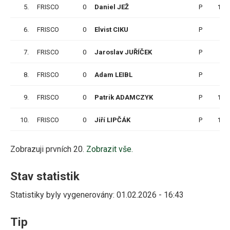
5.
FRISCO
0
Daniel JEŽ
P
15
6.
FRISCO
0
Elvist CIKU
P
9
7.
FRISCO
0
Jaroslav JUŘÍČEK
P
3
8.
FRISCO
0
Adam LEIBL
P
9
9.
FRISCO
0
Patrik ADAMCZYK
P
15
10.
FRISCO
0
Jiří LIPČÁK
P
15
Zobrazuji prvních 20.
Zobrazit vše.
Stav statistik
Statistiky byly vygenerovány: 01.02.2026 - 16:43
Tip