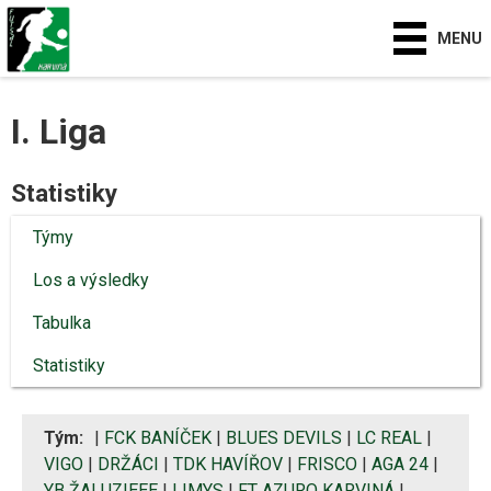
MENU
I. Liga
Statistiky
Týmy
Los a výsledky
Tabulka
Statistiky
Tým:
|
FCK BANÍČEK
|
BLUES DEVILS
|
LC REAL
|
VIGO
|
DRŽÁCI
|
TDK HAVÍŘOV
|
FRISCO
|
AGA 24
|
YB ŽALUZIEEE
|
LIMYS
|
FT AZURO KARVINÁ
|