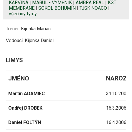
KARVINÁ
|
MABUL - VÝMĚNÍK
|
AMBRA REAL
|
KST
MEMBRANE
|
SOKOL BOHUMÍN
|
TJSK NOACO
|
všechny týmy
Trenér: Kijonka Marian
Vedoucí: Kijonka Daniel
LIMYS
JMÉNO
NAROZE
Martin ADAMIEC
31.10.2006
Ondřej DROBEK
16.3.2006
Daniel FOLTÝN
16.4.2006