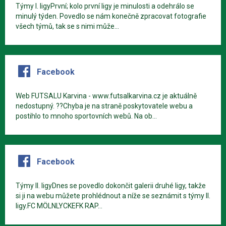
Týmy I. ligyPrvní; kolo první ligy je minulosti a odehrálo se
minulý týden. Povedlo se nám konečně zpracovat fotografie
všech týmů, tak se s nimi může...
Facebook
Web FUTSALU Karvina - www.futsalkarvina.cz je aktuálně
nedostupný. ??Chyba je na straně poskytovatele webu a
postihlo to mnoho sportovních webů. Na ob...
Facebook
Týmy II. ligyDnes se povedlo dokončit galerii druhé ligy, takže
si ji na webu můžete prohlédnout a níže se seznámit s týmy II.
ligy.FC MÖLNLYCKEFK RAP...