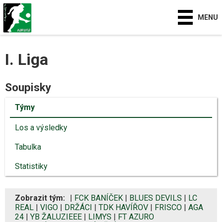
MENU
I. Liga
Soupisky
Týmy
Los a výsledky
Tabulka
Statistiky
Zobrazit tým:
|
FCK BANÍČEK
|
BLUES DEVILS
|
LC
REAL
|
VIGO
|
DRŽÁCI
|
TDK HAVÍŘOV
|
FRISCO
|
AGA
24
|
YB ŽALUZIEEE
|
LIMYS
|
FT AZURO