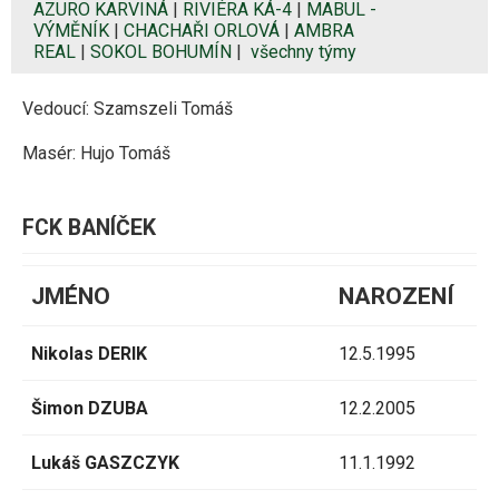
AZURO KARVINÁ
|
RIVIÉRA KÁ-4
|
MABUL -
VÝMĚNÍK
|
CHACHAŘI ORLOVÁ
|
AMBRA
REAL
|
SOKOL BOHUMÍN
|
všechny týmy
Vedoucí: Szamszeli Tomáš
Masér: Hujo Tomáš
FCK BANÍČEK
JMÉNO
NAROZENÍ
Nikolas DERIK
12.5.1995
Šimon DZUBA
12.2.2005
Lukáš GASZCZYK
11.1.1992