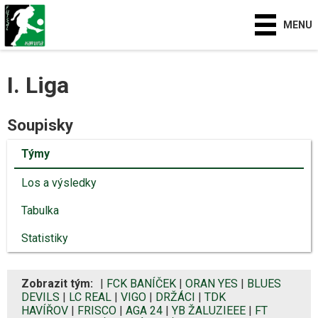
MENU
I. Liga
Soupisky
Týmy
Los a výsledky
Tabulka
Statistiky
Zobrazit tým:
|
FCK BANÍČEK
|
ORAN YES
|
BLUES
DEVILS
|
LC REAL
|
VIGO
|
DRŽÁCI
|
TDK
HAVÍŘOV
|
FRISCO
|
AGA 24
|
YB ŽALUZIEEE
|
FT