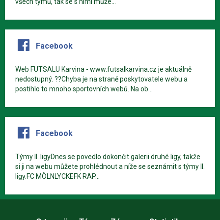
všech týmů, tak se s nimi může...
Facebook
Web FUTSALU Karvina - www.futsalkarvina.cz je aktuálně
nedostupný. ??Chyba je na straně poskytovatele webu a
postihlo to mnoho sportovních webů. Na ob...
Facebook
Týmy II. ligyDnes se povedlo dokončit galerii druhé ligy, takže
si ji na webu můžete prohlédnout a níže se seznámit s týmy II.
ligy.FC MÖLNLYCKEFK RAP...