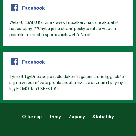
Facebook
Web FUTSALU Karvina - www.futsalkarvina.cz je aktuálně
nedostupný. ??Chyba je na straně poskytovatele webu a
postihlo to mnoho sportovních webů. Na ob...
Facebook
Týmy II. ligyDnes se povedlo dokončit galerii druhé ligy, takže
si ji na webu můžete prohlédnout a níže se seznámit s týmy II.
ligy.FC MÖLNLYCKEFK RAP...
O turnaji
Týmy
Zápasy
Statistiky